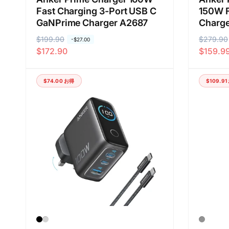
Fast Charging 3-Port USB C
150W F
GaNPrime Charger A2687
Charge
通
$199.90
セ
通
$279.90
セ
-
$27.00
$172.90
$159.9
常
ー
常
ー
価
ル
価
ル
格
価
格
価
$74.00
お得
$109.91
格
格