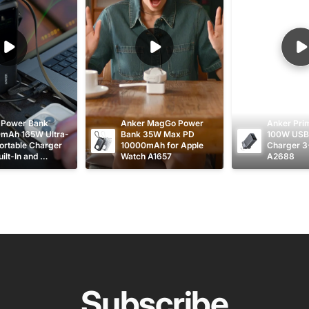
 Power Bank 
Anker MagGo Power 
Anker Pri
mAh 165W Ultra-
Bank 35W Max PD 
100W USB 
ortable Charger 
10000mAh for Apple 
Charger 3
ilt-In and 
Watch A1657
A2688
table USB C 
s A1695
Subscribe