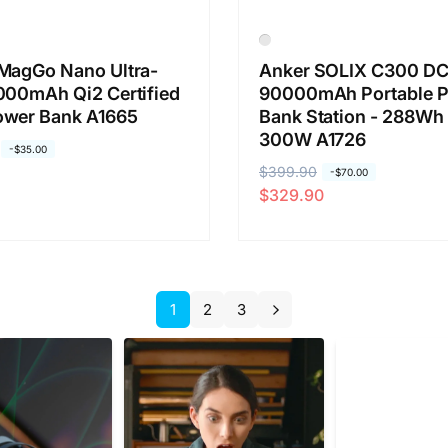
MagGo Nano Ultra-
Anker SOLIX C300 D
000mAh Qi2 Certified
90000mAh Portable 
wer Bank A1665
Bank Station - 288Wh 
300W A1726
-
$35.00
通
$399.90
セ
-
$70.00
$329.90
常
ー
価
ル
格
価
格
1
2
3