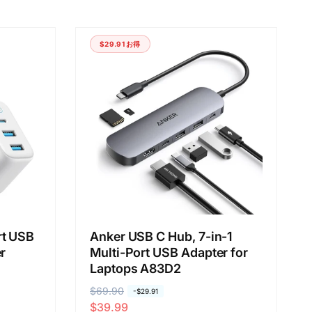
び
替
え
$29.91
お得
:
rt USB
Anker USB C Hub, 7-in-1
r
Multi-Port USB Adapter for
Laptops A83D2
通
$69.90
セ
-
$29.91
$39.99
常
ー