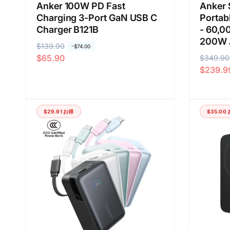
Anker 100W PD Fast
Anker
Charging 3-Port GaN USB C
Portab
Charger B121B
- 60,0
200W 
通
$139.90
セ
-
$74.00
$65.90
通
$349.90
セ
常
ー
$239.9
常
ー
価
ル
価
ル
格
価
格
価
格
格
$29.91
お得
$35.00