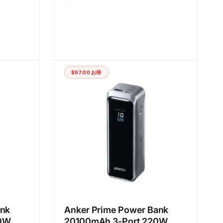
価
ル
格
価
格
$97.00
お得
ank
Anker Prime Power Bank
00W
20100mAh 3-Port 220W