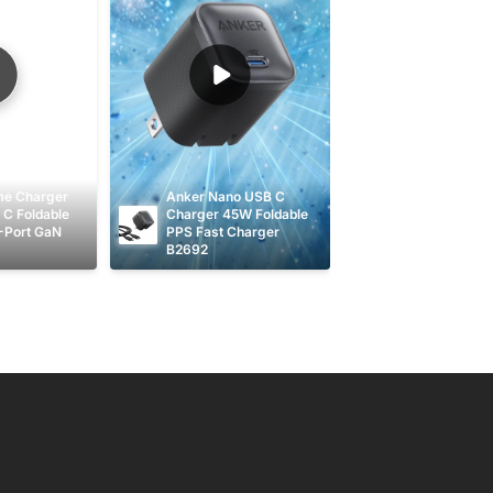
me Charger 
Anker Nano USB C 
C Foldable 
Charger 45W Foldable 
-Port GaN 
PPS Fast Charger 
B2692