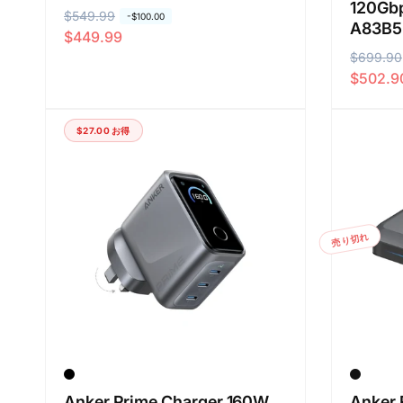
120Gbp
通
$549.99
セ
-
$100.00
A83B5
$449.99
常
ー
通
$699.90
セ
価
ル
$502.9
常
ー
格
価
価
ル
格
格
価
$27.00
お得
格
売り切れ
Anker Prime Charger 160W
Anker 