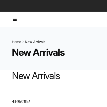
ン
ツ
に
進
む
Home
New Arrivals
New Arrivals
New Arrivals
商
品
グ
リ
ッ
ド
に
ス
48個の商品
キ