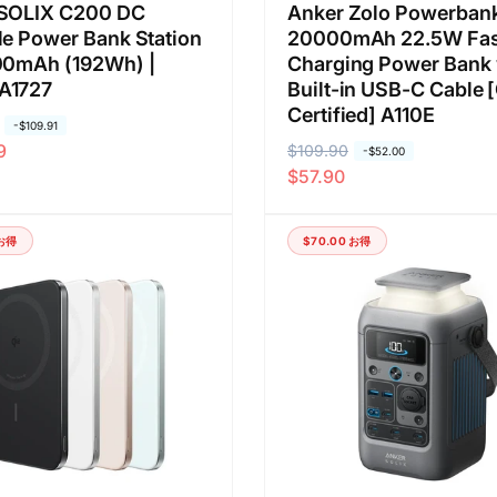
 SOLIX C200 DC
Anker Zolo Powerban
le Power Bank Station
20000mAh 22.5W Fas
00mAh (192Wh) |
Charging Power Bank 
A1727
Built-in USB-C Cable
Certified] A110E
-
$109.91
9
通
$109.90
セ
-
$52.00
$57.90
常
ー
価
ル
格
価
お得
$70.00
お得
格