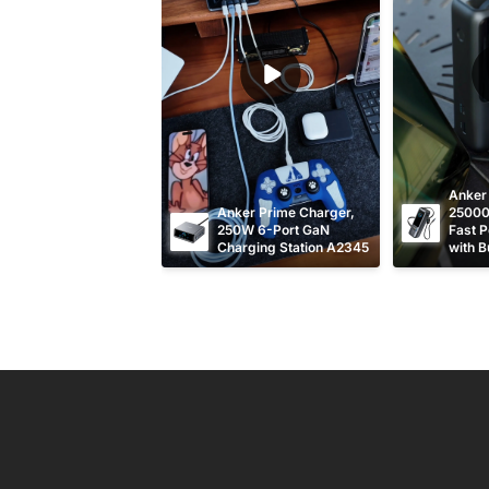
Anker
Anker Prime Charger, 
25000
250W 6-Port GaN 
Fast P
Charging Station A2345
with Bu
Retrac
Cable