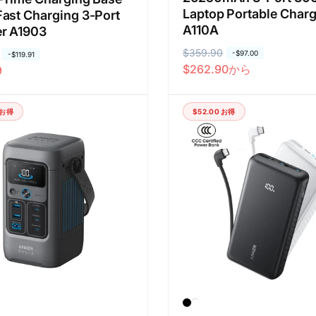
Laptop Portable Charg
ast Charging 3-Port
A110A
r A1903
通
$359.90
セ
-
$97.00
-
$119.91
$262.90
から
9
常
ー
価
ル
格
価
お得
$52.00
お得
格