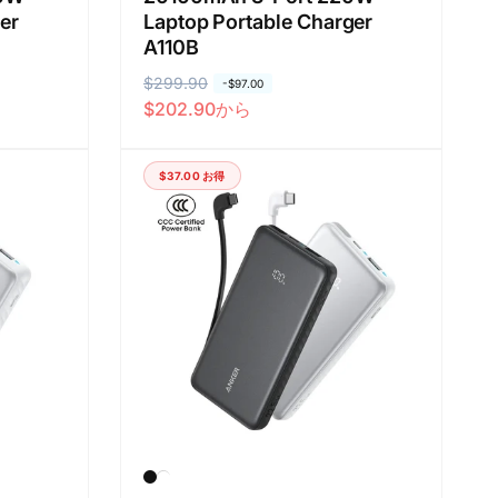
er
Laptop Portable Charger
A110B
通
$299.90
セ
-
$97.00
$202.90
から
常
ー
価
ル
格
価
$37.00
お得
格