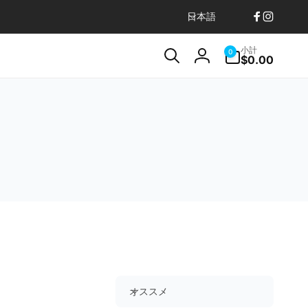
言
日本語
0
フ
イ
語
個
ェ
ン
の
小計
ア
0
イ
ス
$0.00
ロ
イ
ス
タ
テ
グ
ム
ブ
グ
イ
ッ
ラ
ン
ク
ム
オススメ
並