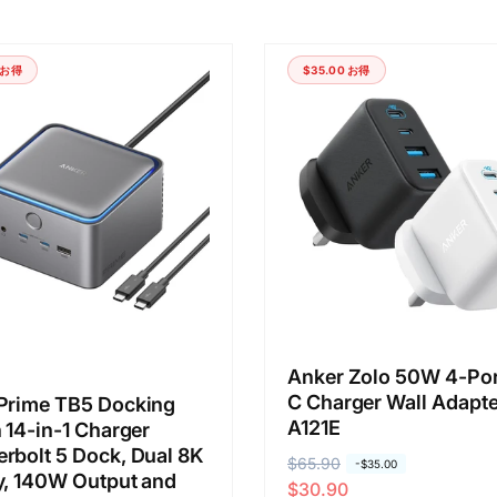
お得
$35.00
お得
Anker Zolo 50W 4-Po
C Charger Wall Adapte
Prime TB5 Docking
A121E
n 14-in-1 Charger
rbolt 5 Dock, Dual 8K
通
$65.90
セ
-
$35.00
y, 140W Output and
$30.90
常
ー