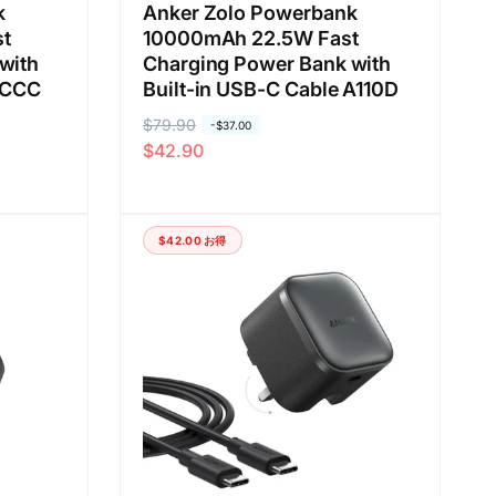
k
Anker Zolo Powerbank
t
10000mAh 22.5W Fast
with
Charging Power Bank with
 [CCC
Built-in USB-C Cable A110D
通
$79.90
セ
-
$37.00
$42.90
常
ー
価
ル
格
価
格
$42.00
お得