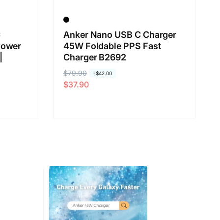
C
Anker Nano USB C Charger
Power
45W Foldable PPS Fast
|
Charger B2692
通
$79.90
セ
-
$42.00
$37.90
常
ー
価
ル
格
価
格