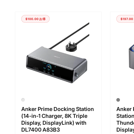
ッ
プ
$100.00
お得
$197.00
Anker Prime Docking Station
Anker 
(14-in-1 Charger, 8K Triple
Statio
Display, DisplayLink) with
Thunde
DL7400 A83B3
Displa