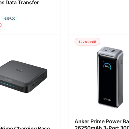
s Data Transfer
価
ル
格
価
-
$197.00
格
0
$97.00
お得
Anker Prime Power B
26250mAh 3-Port 3
Prime Charging Base