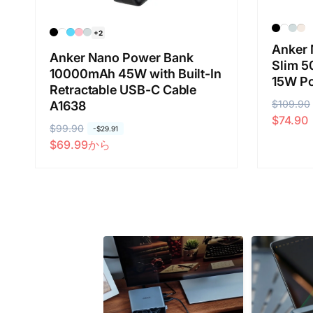
+2
Anker 
Anker Nano Power Bank
Slim 5
10000mAh 45W with Built-In
15W Po
Retractable USB-C Cable
通
$109.90
セ
A1638
$74.90
常
ー
通
$99.90
セ
-
$29.91
価
ル
$69.99
から
常
ー
格
価
価
ル
格
格
価
格