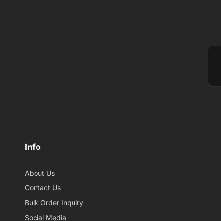
メ
ー
ル
Info
About Us
Contact Us
Bulk Order Inquiry
Social Media