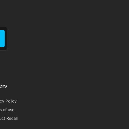
ers
cy Policy
s of use
ct Recall