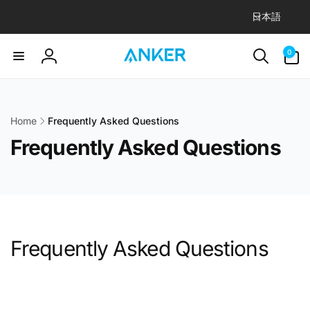
言
ン
日本語
0
ツ
語
個
に
の
進
ア
む
0
ロ
イ
テ
グ
ム
イ
ン
Home
Frequently Asked Questions
Frequently Asked Questions
Frequently Asked Questions