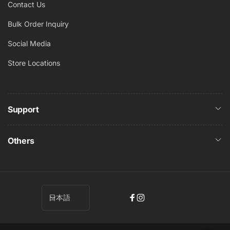
Contact Us
Bulk Order Inquiry
Social Media
Store Locations
Support
Others
言
日本語
フ
イ
語
ェ
ン
イ
ス